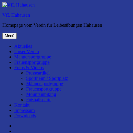
Zum
Inhalt
VfL Hahausen
springen
Homepage vom Verein für Leibesübungen Hahausen
Menü
Aktuelles
Unser Verein
Männersportgruppe
Frauensportgruppe
Fotos & Videos
Presseartikel
Sportheim / Sportplatz
Männersportgruppe
Frauensportgruppe
Mountainbiking
Fußballsparte
Kontakt
Impressum
Downloads
Facebook
Instagram