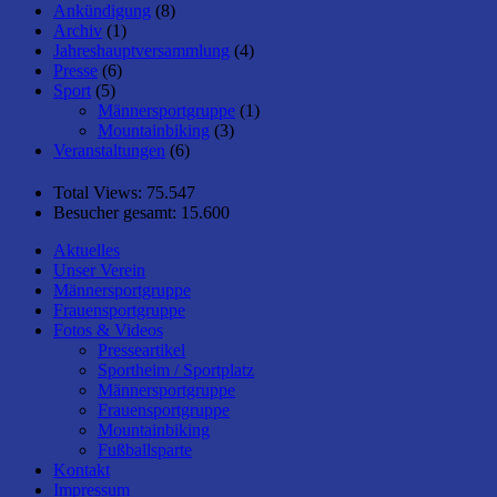
Ankündigung
(8)
Archiv
(1)
Jahreshauptversammlung
(4)
Presse
(6)
Sport
(5)
Männersportgruppe
(1)
Mountainbiking
(3)
Veranstaltungen
(6)
Total Views:
75.547
Besucher gesamt:
15.600
Aktuelles
Unser Verein
Männersportgruppe
Frauensportgruppe
Fotos & Videos
Presseartikel
Sportheim / Sportplatz
Männersportgruppe
Frauensportgruppe
Mountainbiking
Fußballsparte
Kontakt
Impressum