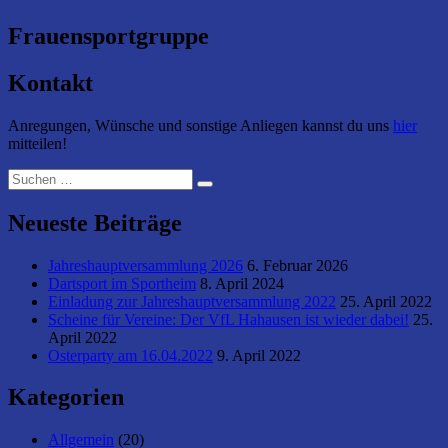
Frauensportgruppe
Kontakt
Anregungen, Wünsche und sonstige Anliegen kannst du uns
hier
mitteilen!
Suchen
Suchen
nach:
Neueste Beiträge
Jahreshauptversammlung 2026
6. Februar 2026
Dartsport im Sportheim
8. April 2024
Einladung zur Jahreshauptversammlung 2022
25. April 2022
Scheine für Vereine: Der VfL Hahausen ist wieder dabei!
25.
April 2022
Osterparty am 16.04.2022
9. April 2022
Kategorien
Allgemein
(20)