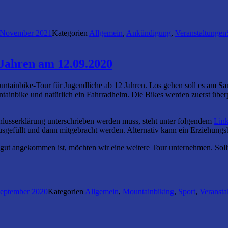
 November 2021
Kategorien
Allgemein
,
Ankündigung
,
Veranstaltungen
 Jahren am 12.09.2020
untainbike-Tour für Jugendliche ab 12 Jahren. Los gehen soll es am 
ainbike und natürlich ein Fahrradhelm. Die Bikes werden zuerst überpr
hlusserklärung unterschrieben werden muss, steht unter folgendem
Lin
sgefüllt und dann mitgebracht werden. Alternativ kann ein Erziehungsb
 gut angekommen ist, möchten wir eine weitere Tour unternehmen. So
September 2020
Kategorien
Allgemein
,
Mountainbiking
,
Sport
,
Veransta