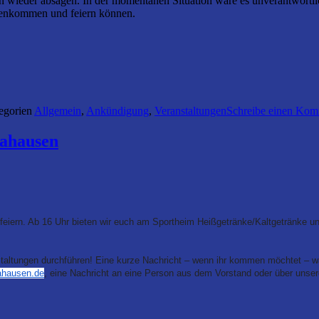
 wieder absagen. In der momentanen Situation wäre es unverantwortlic
menkommen und feiern können.
egorien
Allgemein
,
Ankündigung
,
Veranstaltungen
Schreibe einen Kom
Hahausen
n. Ab 16 Uhr bieten wir euch am Sportheim Heißgetränke/Kaltgetränke und B
nstaltungen durchführen! Eine kurze Nachricht – wenn ihr kommen möchtet – w
ahausen.de
, eine Nachricht an eine Person aus dem Vorstand oder über unse