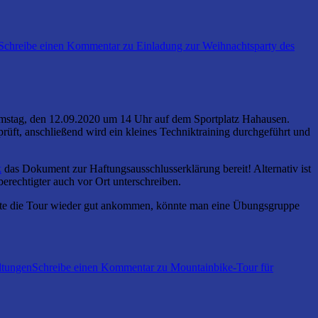
Schreibe einen Kommentar
zu Einladung zur Weihnachtsparty des
Samstag, den 12.09.2020 um 14 Uhr auf dem Sportplatz Hahausen.
üft, anschließend wird ein kleines Techniktraining durchgeführt und
k
das Dokument zur Haftungsausschlusserklärung bereit! Alternativ ist
erechtigter auch vor Ort unterschreiben.
llte die Tour wieder gut ankommen, könnte man eine Übungsgruppe
ltungen
Schreibe einen Kommentar
zu Mountainbike-Tour für