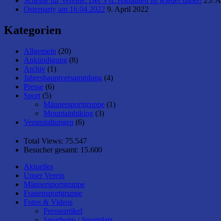
Scheine für Vereine: Der VfL Hahausen ist wieder dabei!
25. A
Osterparty am 16.04.2022
9. April 2022
Kategorien
Allgemein
(20)
Ankündigung
(8)
Archiv
(1)
Jahreshauptversammlung
(4)
Presse
(6)
Sport
(5)
Männersportgruppe
(1)
Mountainbiking
(3)
Veranstaltungen
(6)
Total Views:
75.547
Besucher gesamt:
15.600
Aktuelles
Unser Verein
Männersportgruppe
Frauensportgruppe
Fotos & Videos
Presseartikel
Sportheim / Sportplatz