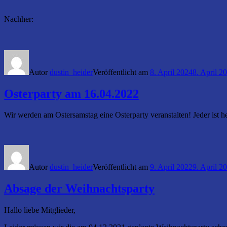
Nachher:
Autor
dustin_heider
Veröffentlicht am
8. April 2024
8. April 2
Osterparty am 16.04.2022
Wir werden am Ostersamstag eine Osterparty veranstalten! Jeder ist 
Autor
dustin_heider
Veröffentlicht am
9. April 2022
9. April 2
Absage der Weihnachtsparty
Hallo liebe Mitglieder,