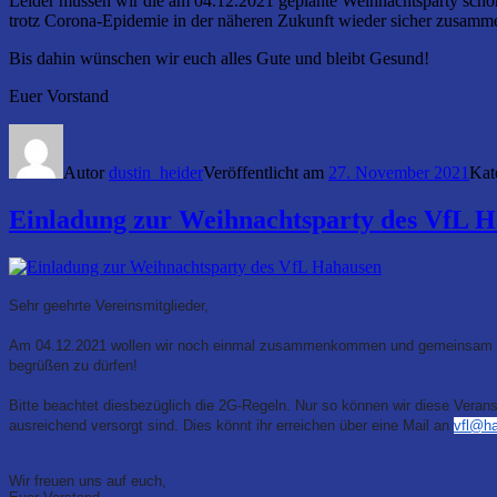
Leider müssen wir die am 04.12.2021 geplante Weihnachtsparty schon
trotz Corona-Epidemie in der näheren Zukunft wieder sicher zusam
Bis dahin wünschen wir euch alles Gute und bleibt Gesund!
Euer Vorstand
Autor
dustin_heider
Veröffentlicht am
27. November 2021
Kat
Einladung zur Weihnachtsparty des VfL 
Sehr geehrte Vereinsmitglieder,
Am 04.12.2021 wollen wir noch einmal zusammenkommen und gemeinsam feier
begrüßen zu dürfen!
Bitte beachtet diesbezüglich die 2G-Regeln. Nur so können wir diese Vera
ausreichend versorgt sind. Dies könnt ihr erreichen über eine Mail an
vfl@h
Wir freuen uns auf euch,