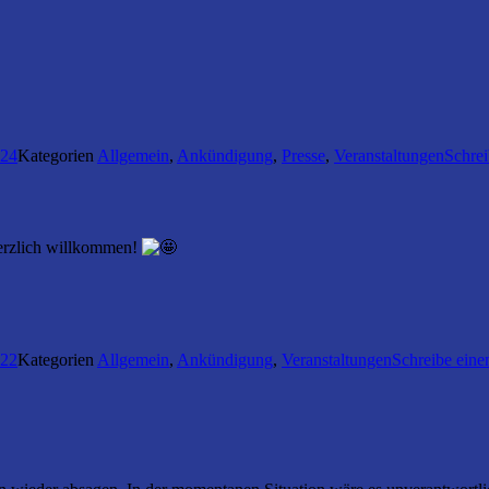
024
Kategorien
Allgemein
,
Ankündigung
,
Presse
,
Veranstaltungen
Schre
herzlich willkommen!
022
Kategorien
Allgemein
,
Ankündigung
,
Veranstaltungen
Schreibe ein