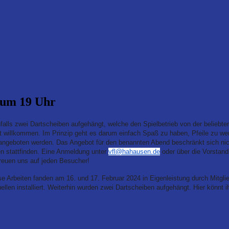
 um 19 Uhr
alls zwei Dartscheiben aufgehängt, welche den Spielbetrieb von der beliebten
ist willkommen. Im Prinzip geht es darum einfach Spaß zu haben, Pfeile zu w
 angeboten werden. Das Angebot für den benannten Abend beschränkt sich nich
n stattfinden. Eine Anmeldung unter
vfl@hahausen.de
oder über die Vorstan
 freuen uns auf jeden Besucher!
se Arbeiten fanden am 16. und 17. Februar 2024 in
Eigenleistung durch Mitgl
llen installiert. Weiterhin wurden zwei Dartscheiben aufgehängt.
Hier könnt i