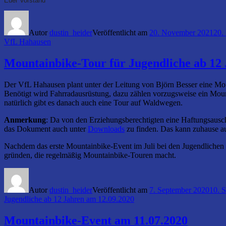
Euer Vorstand
Autor
dustin_heider
Veröffentlicht am
20. November 2021
20.
VfL Hahausen
Mountainbike-Tour für Jugendliche ab 12
Der VfL Hahausen plant unter der Leitung von Björn Besser eine Mo
Benötigt wird Fahrradausrüstung, dazu zählen vorzugsweise ein Mount
natürlich gibt es danach auch eine Tour auf Waldwegen.
Anmerkung
: Da von den Erziehungsberechtigten eine Haftungsausc
das Dokument auch unter
Downloads
zu finden. Das kann zuhause au
Nachdem das erste Mountainbike-Event im Juli bei den Jugendlichen
gründen, die regelmäßig Mountainbike-Touren macht.
Autor
dustin_heider
Veröffentlicht am
7. September 2020
10. 
Jugendliche ab 12 Jahren am 12.09.2020
Mountainbike-Event am 11.07.2020