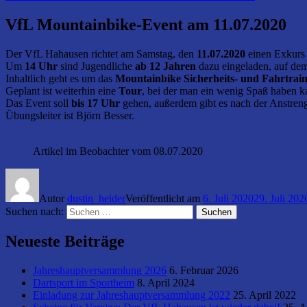
VfL Mountainbike-Event am 11.07.2020
Der VfL Hahausen richtet am Samstag, den
11.07.2020
einen Exkurs
Um
14 Uhr
sind Jugendliche
ab 12 Jahren
dazu eingeladen, auf dem
Inhaltlich geht es um das
Mountainbike Sicherheits- und Fahrtrain
Geplant ist weiterhin eine
Tour
, bei der man ein wenig Spaß haben 
Das Event soll
bis 17 Uhr
gehen, außerdem gibt es nach der Anstre
Übungsleiter ist Björn Besser.
Artikel im Beobachter vom 08.07.2020
Autor
dustin_heider
Veröffentlicht am
6. Juli 2020
29. Juli 202
Suchen nach:
Suchen
Neueste Beiträge
Jahreshauptversammlung 2026
6. Februar 2026
Dartsport im Sportheim
8. April 2024
Einladung zur Jahreshauptversammlung 2022
25. April 2022