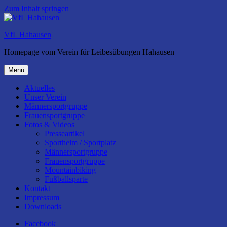
Zum Inhalt springen
VfL Hahausen
Homepage vom Verein für Leibesübungen Hahausen
Menü
Aktuelles
Unser Verein
Männersportgruppe
Frauensportgruppe
Fotos & Videos
Presseartikel
Sportheim / Sportplatz
Männersportgruppe
Frauensportgruppe
Mountainbiking
Fußballsparte
Kontakt
Impressum
Downloads
Facebook