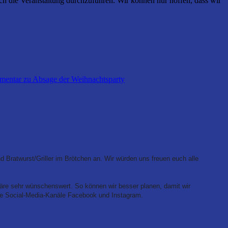
h die Veranstaltung durchzuführen. Wir können nur hoffen, dass wir
mentar
zu Absage der Weihnachtsparty
ratwurst/Griller im Brötchen an. Wir würden uns freuen euch alle
äre sehr wünschenswert. So können wir besser planen, damit wir
re Social-Media-Kanäle Facebook und Instagram.