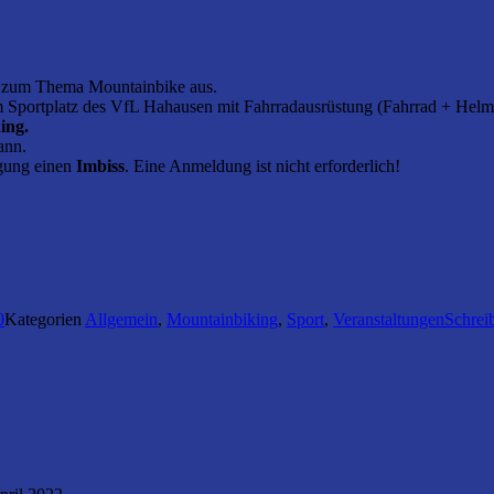
 zum Thema Mountainbike aus.
 Sportplatz des VfL Hahausen mit Fahrradausrüstung (Fahrrad + Helm)
ing.
kann.
ngung einen
Imbiss
. Eine Anmeldung ist nicht erforderlich!
0
Kategorien
Allgemein
,
Mountainbiking
,
Sport
,
Veranstaltungen
Schrei