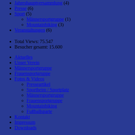
Jahreshauptversammlung
(4)
Presse
(6)
Sport
(5)
Männersportgruppe
(1)
Mountainbiking
(3)
Veranstaltungen
(6)
Total Views:
75.547
Besucher gesamt:
15.600
Aktuelles
Unser Verein
Männersportgruppe
Frauensportgruppe
Fotos & Videos
Presseartikel
Sportheim / Sportplatz
Männersportgruppe
Frauensportgruppe
Mountainbiking
Fußballsparte
Kontakt
Impressum
Downloads