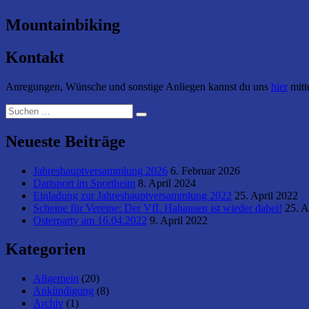
Mountainbiking
Kontakt
Anregungen, Wünsche und sonstige Anliegen kannst du uns
hier
mitt
Suchen
Suchen
nach:
Neueste Beiträge
Jahreshauptversammlung 2026
6. Februar 2026
Dartsport im Sportheim
8. April 2024
Einladung zur Jahreshauptversammlung 2022
25. April 2022
Scheine für Vereine: Der VfL Hahausen ist wieder dabei!
25. A
Osterparty am 16.04.2022
9. April 2022
Kategorien
Allgemein
(20)
Ankündigung
(8)
Archiv
(1)