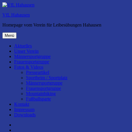
Zum
Inhalt
VfL Hahausen
springen
Homepage vom Verein für Leibesübungen Hahausen
Menü
Aktuelles
Unser Verein
Männersportgruppe
Frauensportgruppe
Fotos & Videos
Presseartikel
Sportheim / Sportplatz
Männersportgruppe
Frauensportgruppe
Mountainbiking
Fußballsparte
Kontakt
Impressum
Downloads
Facebook
Instagram